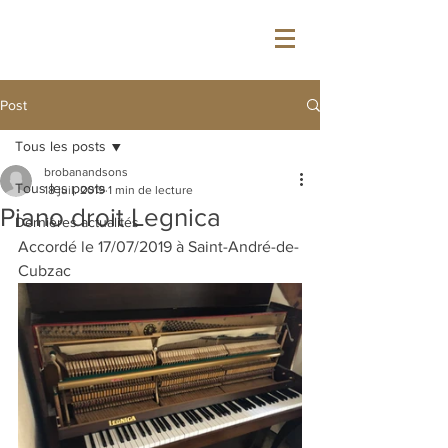
&
BROBAN
SON'S
Post
Tous les posts
brobanandsons
Tous les posts
18 juil. 2019
1 min de lecture
Piano droit Legnica
Dernières actualités
Accordé le 17/07/2019 à Saint-André-de-
Cubzac 