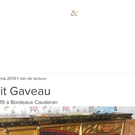
&
BROBAN
SON'S
ON
SERVICES
RÉPARATIONS
OPTIONS
mai 2019
1 min de lecture
oit Gaveau
19 à Bordeaux Cauderan 