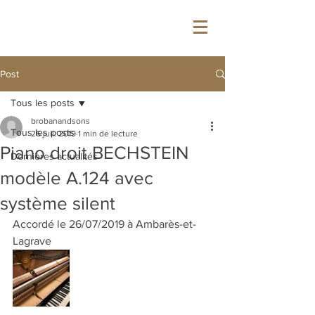
&
BROBAN
SON'S
Post
Tous les posts
brobanandsons
Tous les posts
26 juil. 2019
1 min de lecture
Piano droit BECHSTEIN
Dernières actualités
modèle A.124 avec
système silent
Accordé le 26/07/2019 à Ambarès-et-
Lagrave 