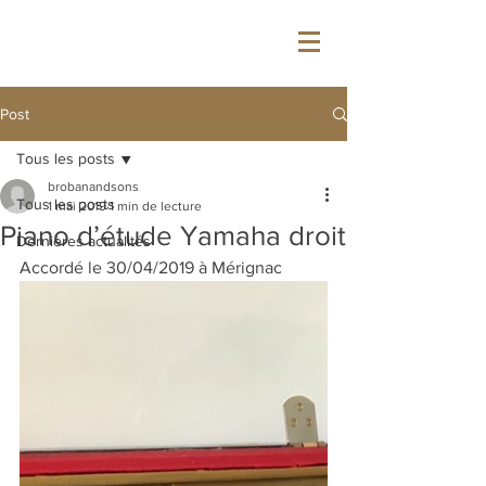
&
BROBAN
SON'S
Post
Tous les posts
brobanandsons
Tous les posts
1 mai 2019
1 min de lecture
Piano d’étude Yamaha droit
Dernières actualités
Accordé le 30/04/2019 à Mérignac 