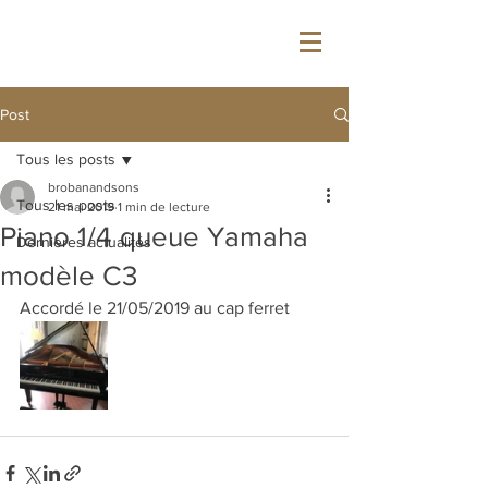
&
BROBAN
SON'S
Post
Tous les posts
brobanandsons
Tous les posts
21 mai 2019
1 min de lecture
Piano 1/4 queue Yamaha
Dernières actualités
modèle C3
Accordé le 21/05/2019 au cap ferret 